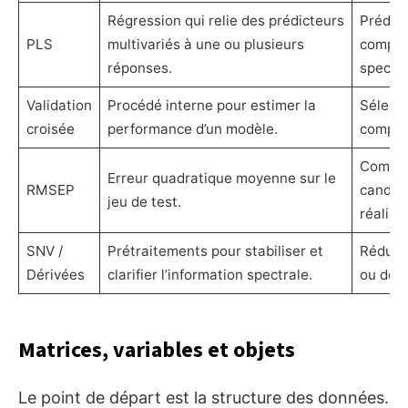
Régression qui relie des prédicteurs
Prédire
PLS
multivariés à une ou plusieurs
comprim
réponses.
spectre
Validation
Procédé interne pour estimer la
Sélect
croisée
performance d’un modèle.
compos
Compar
Erreur quadratique moyenne sur le
RMSEP
candida
jeu de test.
réalist
SNV /
Prétraitements pour stabiliser et
Réduire
Dérivées
clarifier l’information spectrale.
ou de d
Matrices, variables et objets
Le point de départ est la structure des données.