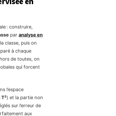
ervisée en
e : construire,
asse
par
analyse en
la classe, puis on
omparé à chaque
dehors de toutes, on
lobales qui forcent
ns l’espace
 T²
) et la partie non
églés sur l’erreur de
arfaitement aux