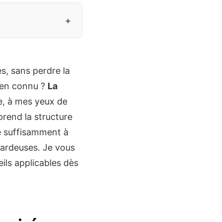
+
s, sans perdre la
rien connu ?
La
e, à mes yeux de
pprend la structure
e suffisamment à
sardeuses. Je vous
eils applicables dès