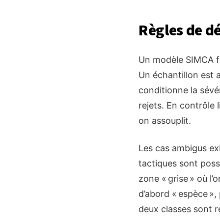
Règles de dé
Un modèle SIMCA fix
Un échantillon est a
conditionne la sévér
rejets. En contrôle 
on assouplit.
Les cas ambigus exi
tactiques sont possi
zone « grise » où l
d’abord « espèce », pu
deux classes sont ré