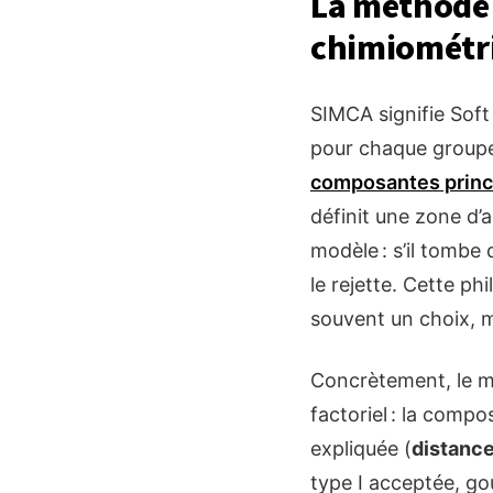
La méthode 
chimiométrie
SIMCA signifie Soft
pour chaque groupe
composantes princ
définit une zone d’
modèle : s’il tombe 
le rejette. Cette p
souvent un choix, m
Concrètement, le mo
factoriel : la compo
expliquée (
distanc
type I acceptée, g