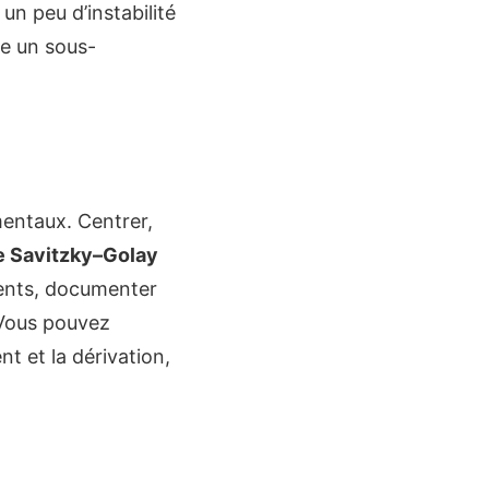
un peu d’instabilité
ée un sous-
mentaux. Centrer,
e Savitzky–Golay
ments, documenter
. Vous pouvez
t et la dérivation,