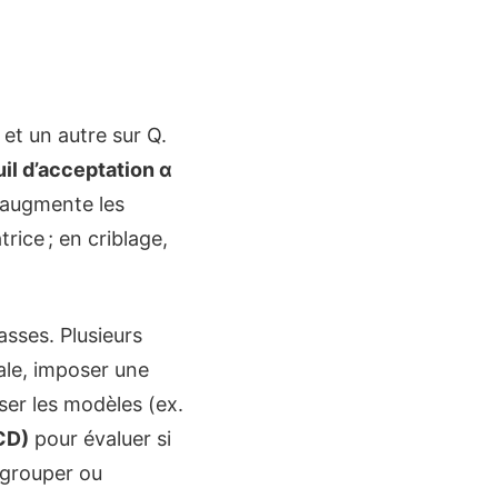
et un autre sur Q.
il d’acceptation α
s augmente les
rice ; en criblage,
asses. Plusieurs
tale, imposer une
ser les modèles (ex.
CD)
pour évaluer si
regrouper ou