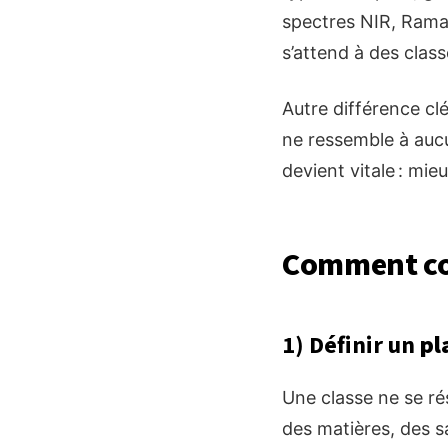
spectres NIR, Raman
s’attend à des clas
Autre différence cl
ne ressemble à aucu
devient vitale : mie
Comment con
1) Définir un
pl
Une classe ne se ré
des matières, des s