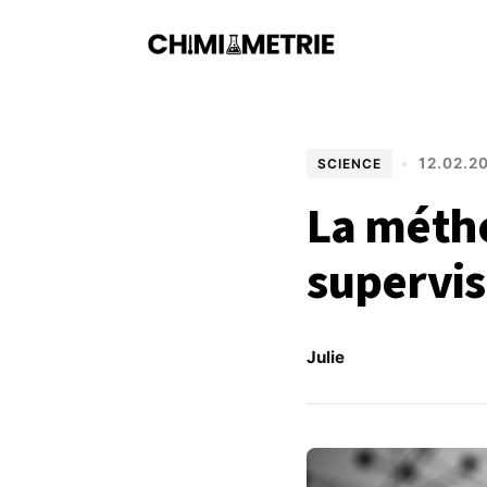
•
12.02.2
SCIENCE
La métho
supervis
Julie