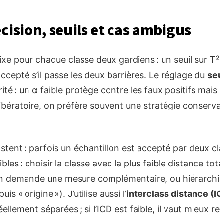
cision, seuils et cas ambigus
e pour chaque classe deux gardiens : un seuil sur T² 
ccepté s’il passe les deux barrières. Le réglage du
seu
ité : un α faible protège contre les faux positifs mai
libératoire, on préfère souvent une stratégie conservat
stent : parfois un échantillon est accepté par deux cl
bles : choisir la classe avec la plus faible distance to
’on demande une mesure complémentaire, ou hiérarchi
is « origine »). J’utilise aussi l’
interclass distance (I
ellement séparées ; si l’ICD est faible, il vaut mieux 