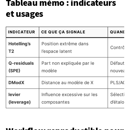
Tableau mémo : indicateurs
et usages
INDICATEUR
CE QUE ÇA SIGNALE
QUAND L
Hotelling’s
Position extrême dans
Contrôle
T2
l’espace latent
Q-residuals
Part non expliquée par le
Défaut de
(SPE)
modèle
nouveaut
DModX
Distance au modèle de X
PLS/ACP :
levier
Influence excessive sur les
Sélection
(leverage)
composantes
d’étalon