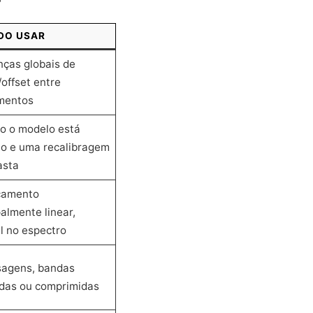
DO USAR
nças globais de
offset entre
mentos
o o modelo está
o e uma recalibragem
asta
camento
palmente linear,
l no espectro
sagens, bandas
das ou comprimidas