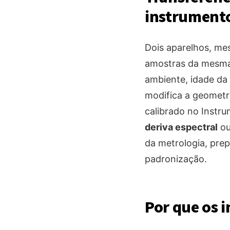
instrumento
Dois aparelhos, m
amostras da mesma 
ambiente, idade da
modifica a geometr
calibrado no Instr
deriva espectral
ou
da metrologia, pre
padronização.
Por que os 