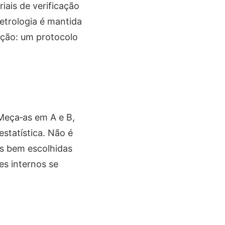
iais de verificação
etrologia é mantida
ução: um protocolo
Meça‑as em A e B,
statística. Não é
s bem escolhidas
es internos se