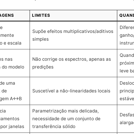
AGENS
LIMITES
QUAN
ge
Difere
Supõe efeitos multiplicativos/aditivos
amente
ganho/
simples
o e escala
instru
Quand
es nas
Não corrige os espectros, apenas as
próxim
s do modelo
predições
leve b
de uma
Deslo
 de
Suscetível a não-linearidades locais
princi
agem A↔B
estáve
cia
Parametrização mais delicada,
Desfa
camentos
necessidade de um conjunto de
alarga
 por janelas
transferência sólido