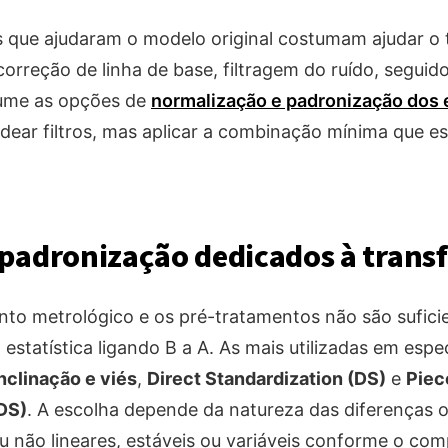
 que ajudaram o modelo original costumam ajudar o t
correção de linha de base, filtragem do ruído, seguid
sume as opções de
normalização e padronização dos 
dear filtros, mas aplicar a combinação mínima que es
padronização dedicados à transf
to metrológico e os pré-tratamentos não são suficie
statística ligando B a A. As mais utilizadas em esp
nclinação e viés
,
Direct Standardization (DS)
e
Piec
DS)
. A escolha depende da natureza das diferenças 
 ou não lineares, estáveis ou variáveis conforme o c