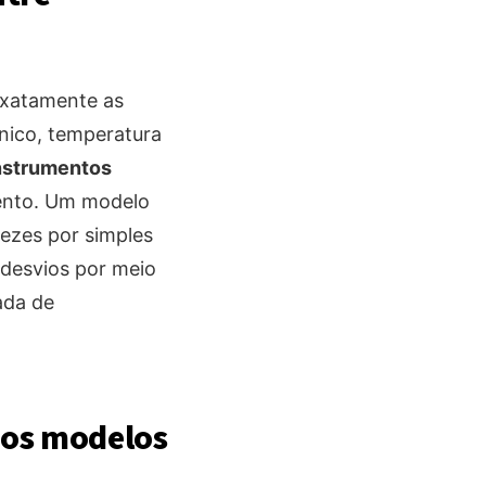
exatamente as
nico, temperatura
instrumentos
mento. Um modelo
vezes por simples
 desvios por meio
ada de
sos modelos