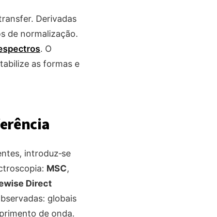
ransfer. Derivadas
os de normalização.
espectros
. O
tabilize as formas e
erência
ntes, introduz‑se
ectroscopia:
MSC
,
ewise Direct
observadas: globais
omprimento de onda.