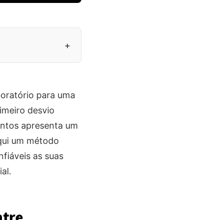
+
oratório para uma
imeiro desvio
entos apresenta um
aqui um método
fiáveis as suas
al.
ntre