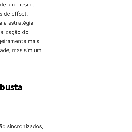
s de um mesmo
 de offset,
a a estratégia:
ualização do
igeiramente mais
dade, mas sim um
obusta
ão sincronizados,