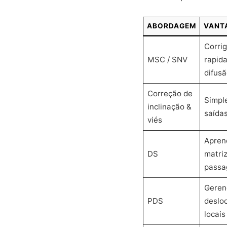
ABORDAGEM
VANT
Corri
MSC / SNV
rapid
difusã
Correção de
Simpl
inclinação &
saída
viés
Apren
DS
matriz
pass
Geren
PDS
deslo
locais