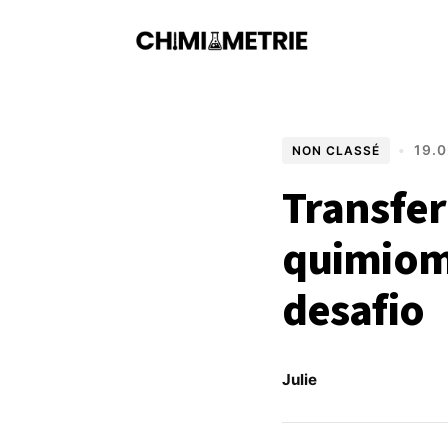
•
19.0
NON CLASSÉ
Transfe
quimiomé
desafio
Julie