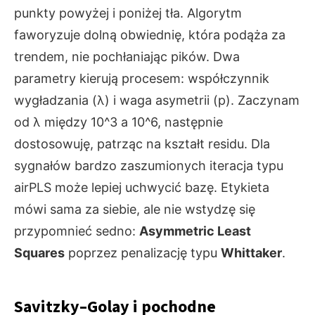
punkty powyżej i poniżej tła. Algorytm
faworyzuje dolną obwiednię, która podąża za
trendem, nie pochłaniając pików. Dwa
parametry kierują procesem: współczynnik
wygładzania (λ) i waga asymetrii (p). Zaczynam
od λ między 10^3 a 10^6, następnie
dostosowuję, patrząc na kształt residu. Dla
sygnałów bardzo zaszumionych iteracja typu
airPLS może lepiej uchwycić bazę. Etykieta
mówi sama za siebie, ale nie wstydzę się
przypomnieć sedno:
Asymmetric Least
Squares
poprzez penalizację typu
Whittaker
.
Savitzky–Golay i pochodne