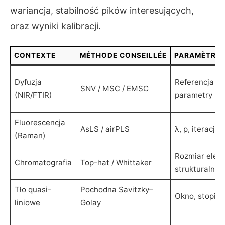
wariancja, stabilność pików interesujących,
oraz wyniki kalibracji.
CONTEXTE
MÉTHODE CONSEILLÉE
PARAMÈTRES
Dyfuzja
Referencja (
SNV / MSC / EMSC
(NIR/FTIR)
parametry (
Fluorescencja
AsLS / airPLS
λ, p, iteracje
(Raman)
Rozmiar elem
Chromatografia
Top-hat / Whittaker
strukturalneg
Tło quasi-
Pochodna Savitzky–
Okno, stopień
liniowe
Golay