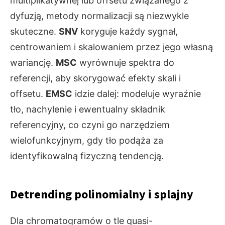
multiplikatywnej lub offsetu związanego z
dyfuzją, metody normalizacji są niezwykle
skuteczne.
SNV
koryguje każdy sygnał,
centrowaniem i skalowaniem przez jego własną
wariancję.
MSC
wyrównuje spektra do
referencji, aby skorygować efekty skali i
offsetu.
EMSC
idzie dalej: modeluje wyraźnie
tło, nachylenie i ewentualny składnik
referencyjny, co czyni go narzędziem
wielofunkcyjnym, gdy tło podąża za
identyfikowalną fizyczną tendencją.
Detrending polinomialny i splajny
Dla chromatogramów o tle quasi-