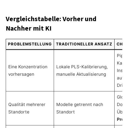
Vergleichstabelle: Vorher und
Nachher mit KI
PROBLEMSTELLUNG
TRADITIONELLER ANSATZ
CHIM
Pipel
Kalib
Eine Konzentration
Lokale PLS-Kalibrierung,
Instr
vorhersagen
manuelle Aktualisierung
auto
Drift
Globa
Qualität mehrerer
Modelle getrennt nach
Doma
Standorte
Standort
Über
Proze