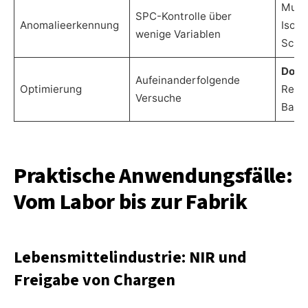
Multi
SPC-Kontrolle über
Anomalieerkennung
Isola
wenige Variablen
Schw
DoE
-
Aufeinanderfolgende
Optimierung
Reak
Versuche
Baye
Praktische Anwendungsfälle:
Vom Labor bis zur Fabrik
Lebensmittelindustrie: NIR und
Freigabe von Chargen