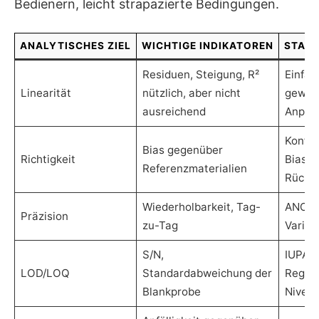
Bedienern, leicht strapazierte Bedingungen.
ANALYTISCHES ZIEL
WICHTIGE INDIKATOREN
STATI
Residuen, Steigung, R²
Einfac
Linearität
nützlich, aber nicht
gewich
ausreichend
Anpas
Konfid
Bias gegenüber
Richtigkeit
Bias, t
Referenzmaterialien
Rückve
Wiederholbarkeit, Tag-
ANOVA
Präzision
zu-Tag
Varia
S/N,
IUPAC
LOD/LOQ
Standardabweichung der
Regres
Blankprobe
Nivea